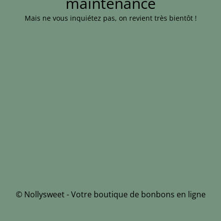
maintenance
Mais ne vous inquiétez pas, on revient très bientôt !
© Nollysweet - Votre boutique de bonbons en ligne