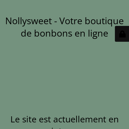
Nollysweet - Votre boutique
de bonbons en ligne
Le site est actuellement en